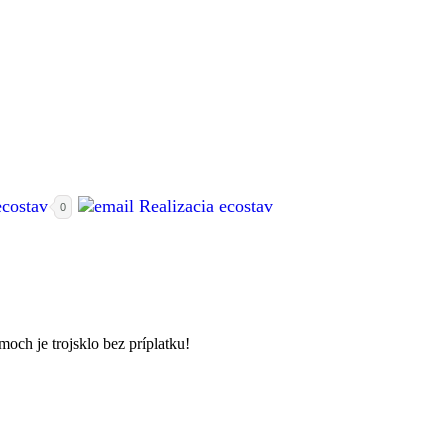
0
och je trojsklo bez príplatku!