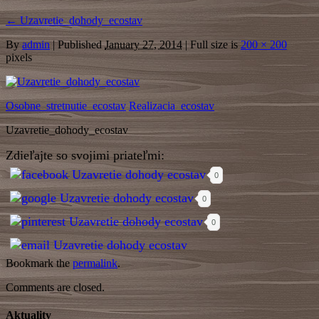
←
Uzavretie_dohody_ecostav
By
admin
|
Published
January 27, 2014
| Full size is
200 × 200
pixels
Osobne_stretnutie_ecostav
Realizacia_ecostav
Uzavretie_dohody_ecostav
Zdieľajte so svojimi priateľmi:
0
0
0
Bookmark the
permalink
.
Comments are closed.
Aktuality