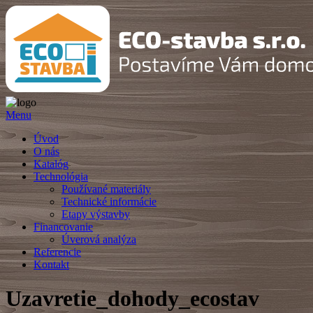
Menu
Úvod
O nás
Katalóg
Technológia
Používané materiály
Technické informácie
Etapy výstavby
Financovanie
Úverová analýza
Referencie
Kontakt
Uzavretie_dohody_ecostav