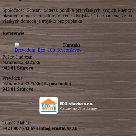
Spoločnosť Ecostav odteraz ponúka pre všetkých svojich klientov
plastové okná s trojsklom v cene dvojskla! To znamená že vo
všetkých domoch je trojsklo bez príplatku!
Referencie
Kontakt
Poštová adresa:
Nánanská 3325/36
943 01 Štúrovo
Prevádzka:
Nánanská 3325/36 (II. poschodie)
943 01 Štúrovo
Tomáš Blahák:
+421 907 743 678
info@ecostavba.sk