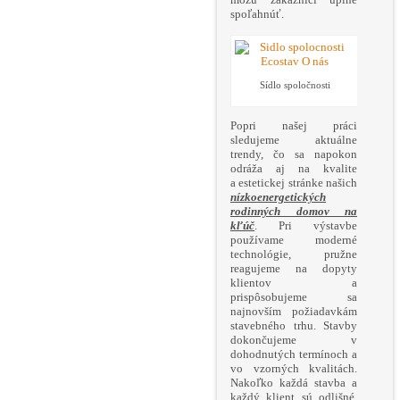
spoľahnúť.
Sídlo spoločnosti
Popri našej práci
sledujeme aktuálne
trendy, čo sa napokon
odráža aj na kvalite
a estetickej stránke našich
nízkoenergetických
rodinných domov na
kľúč
. Pri výstavbe
používame moderné
technológie, pružne
reagujeme na dopyty
klientov a
prispôsobujeme sa
najnovším požiadavkám
stavebného trhu. Stavby
dokončujeme v
dohodnutých termínoch a
vo vzorných kvalitách.
Nakoľko každá stavba a
každý klient sú odlišné,