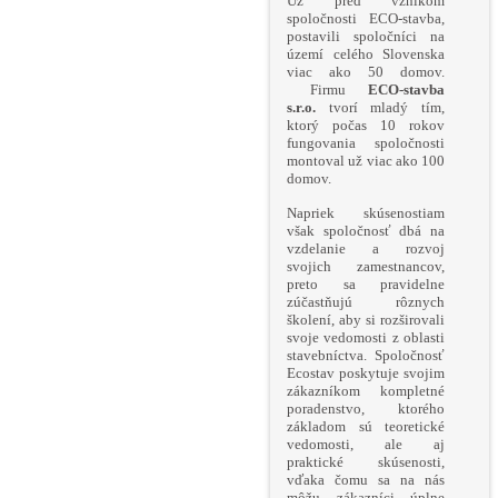
Už pred vznikom
spoločnosti ECO-stavba,
postavili spoločníci na
území celého Slovenska
viac ako 50 domov.
Firmu
ECO-stavba
s.r.o.
tvorí mladý tím,
ktorý počas 10 rokov
fungovania spoločnosti
montoval už viac ako 100
domov.
Napriek skúsenostiam
však spoločnosť dbá na
vzdelanie a rozvoj
svojich zamestnancov,
preto sa pravidelne
zúčastňujú rôznych
školení, aby si rozširovali
svoje vedomosti z oblasti
stavebníctva. Spoločnosť
Ecostav poskytuje svojim
zákazníkom kompletné
poradenstvo, ktorého
základom sú teoretické
vedomosti, ale aj
praktické skúsenosti,
vďaka čomu sa na nás
môžu zákazníci úplne