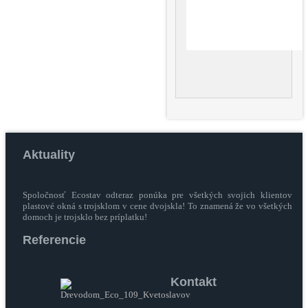
Aktuality
Spoločnosť Ecostav odteraz ponúka pre všetkých svojich klientov
plastové okná s trojsklom v cene dvojskla! To znamená že vo všetkých
domoch je trojsklo bez príplatku!
Referencie
Kontakt