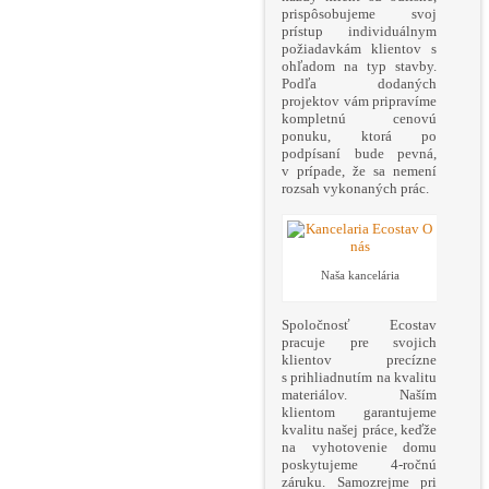
prispôsobujeme svoj
prístup individuálnym
požiadavkám klientov s
ohľadom na typ stavby.
Podľa dodaných
projektov vám pripravíme
kompletnú cenovú
ponuku, ktorá po
podpísaní bude pevná,
v prípade, že sa nemení
rozsah vykonaných prác.
Naša kancelária
Spoločnosť Ecostav
pracuje pre svojich
klientov precízne
s prihliadnutím na kvalitu
materiálov. Naším
klientom garantujeme
kvalitu našej práce, keďže
na vyhotovenie domu
poskytujeme 4-ročnú
záruku. Samozrejme pri