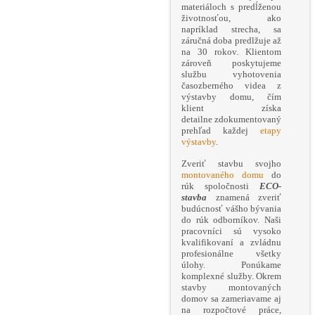
materiáloch s predĺženou
životnosťou, ako
napríklad strecha, sa
záručná doba predlžuje až
na 30 rokov. Klientom
zároveň poskytujeme
službu vyhotovenia
časozberného videa z
výstavby domu, čím
klient získa
detailne zdokumentovaný
prehľad každej
etapy
výstavby
.
Zveriť stavbu svojho
montovaného domu
do
rúk spoločnosti
ECO-
stavba
znamená zveriť
budúcnosť vášho bývania
do rúk odborníkov. Naši
pracovníci sú vysoko
kvalifikovaní a zvládnu
profesionálne všetky
úlohy. Ponúkame
komplexné služby. Okrem
stavby montovaných
domov sa zameriavame aj
na rozpočtové práce,