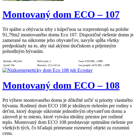
Montovaný dom ECO – 107
Tri spálne a obývacia izby s kúpeľnou sa rozprestierajú na polohe
91,79m2 montovaného domu Eco 107. Dispozičné riešenie domu je
zamerané na súkromie jeho obyvateľov, navyše spĺňa všetky
predpoklady na to, aby stal akýmsi útočiskom a príjemným
pohodlným bývaním.
Rozloha:
106,25m²
Počet izieb:
3
Cena:
€105.900,- s DPH
Garáž:
Nie
Rozmery:
12,5 x 8,5 m
Len projekt:
od €3.500,- s DPH
Montovaný dom ECO – 108
Pri výbere montovaného domu je dôležité určiť si priority vlastného
bývania. Rodinný dom ECO 108 je ideálnym riešením pre rodiny s
deťmi, ktorý dopraje súkromie jednotlivým obyvateľom domu a
zároveň je to miesto, ktoré vytvára ideálny priestor pre rodinné
teplo. Montovaný dom ECO 108 predstavuje optimálne riešenie pre
všetkých tých, čo hľadajú primerane rozmerný objekt za rozumnú
cenu.