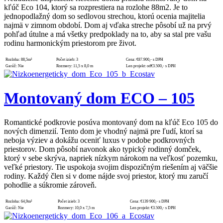
kľúč Eco 104, ktorý sa rozprestiera na rozlohe 88m2. Je to
jednopodlažný dom so sedlovou strechou, ktorú ocenia majitelia
najmä v zimnom období. Dom aj vďaka streche pôsobí už na prvý
pohľad útulne a má všetky predpoklady na to, aby sa stal pre vašu
rodinu harmonickým priestorom pre život.
Rozloha:
88,5m²
Počet izieb:
3
Cena:
€87.900,- s DPH
Garáž:
Nie
Rozmery:
11,5 x 8,0 m
Len projekt:
od€3.500,- s DPH
Montovaný dom ECO – 105
Romantické podkrovie posúva montovaný dom na kľúč Eco 105 do
nových dimenzií. Tento dom je vhodný najmä pre ľudí, ktorí sa
neboja výziev a dokážu oceniť luxus v podobe podkrovných
priestorov. Dom pôsobí navonok ako typický rodinný domček,
ktorý v sebe skrýva, napriek nízkym nárokom na veľkosť pozemku,
veľké priestory. Tie uspokoja svojim dispozičným riešením aj väčšie
rodiny. Každý člen si v dome nájde svoj priestor, ktorý mu zaručí
pohodlie a súkromie zároveň.
Rozloha:
64,9m²
Počet izieb:
3
Cena:
€139 900,- s DPH
Garáž:
Nie
Rozmery:
10,0 x 7,5 m
Len projekt:
€3.500,- s DPH