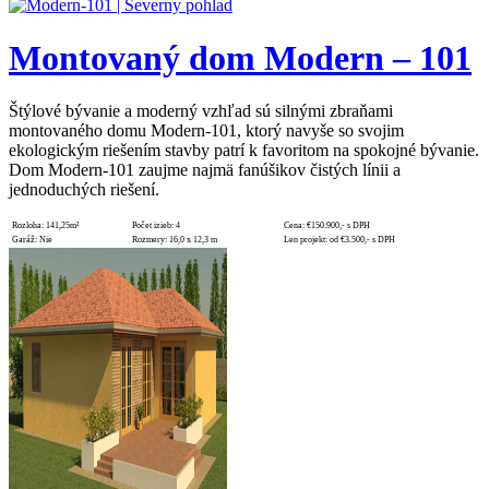
Montovaný dom Modern – 101
Štýlové bývanie a moderný vzhľad sú silnými zbraňami
montovaného domu Modern-101, ktorý navyše so svojim
ekologickým riešením stavby patrí k favoritom na spokojné bývanie.
Dom Modern-101 zaujme najmä fanúšikov čistých línii a
jednoduchých riešení.
Rozloha:
141,25m²
Počet izieb:
4
Cena:
€150.900,- s DPH
Garáž:
Nie
Rozmery:
16,0 x 12,3 m
Len projekt:
od €3.500,- s DPH