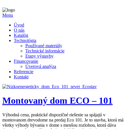
Menu
Úvod
O nás
Katalóg
Technológia
Používané materiály
Technické informácie
Etapy výstavby
Financovanie
Úverová analýza
Referencie
Kontakt
Montovaný dom ECO – 101
Výhodná cena, praktické dispozičné riešenie sa spájajú v
montovanom drevodome na predaj Eco 101. Je to stavba, ktorá má
všetky výhody bývania v dome s menšou rozlohou, ktorá dáva