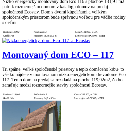
Nízko-energetický montovaný dom Eco 116 s plochov 131,91 m2
patrí k rozmernejším domom v katalógu domov na predaj
spoločnosti Ecostav. Dom s dvomi kúpeľňami a veľkým
spoločenským priestorom bude správnou voľbou pre väčšie rodiny
s deťmi.
Rozloha:
131,9m²
Počet izieb:
2
Cena:
€131.900,- s DPH
Garáž:
Nie
Rozmery:
16,3 x 10,3 m
Len projekt:
od €3.500,- s DPH
Montovaný dom ECO – 117
Tri spálne, veľké spoločenské priestory a teplo domáceho krbu- to
všetko nájdete v montovanom nízko-energetickom drevodome Eco
117. Tento dom na predaj sa rozkladá na ploche 119,92m2, čo ho
zaraďuje medzi rozmernejšie stavby spoločnosti Ecostav.
Rozloha:
119,9m²
Počet izieb:
3
Cena:
€119.900,- s DPH
Garáž:
Nie
Rozmery:
14,2 x 9,5 m
Len projekt:
od €3.500,- s DPH