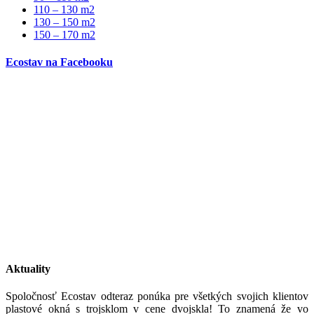
110 – 130 m2
130 – 150 m2
150 – 170 m2
Ecostav na Facebooku
Aktuality
Spoločnosť Ecostav odteraz ponúka pre všetkých svojich klientov
plastové okná s trojsklom v cene dvojskla! To znamená že vo