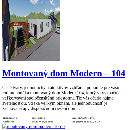
Montovaný dom Modern – 104
Čisté tvary, jednoduchý a atraktívny vzhľad a pohodlie pre vašu
rodinu ponúka montovaný dom Modern 104, ktorý sa vyznačuje
veľkorysými spoločenskými priestormi. Tie vás očaria najmä
svetelnosťou, vďaka veľkým oknám, ale jednoduchosť je
zachovaná aj v dispozičnom riešení domu.
Rozloha:
137m²
Počet izieb:
3
Cena:
€136.900,- s DPH
Garáž:
Nie
Rozmery:
16,83 x 9 m
Len projekt:
od €3.500,- s DPH