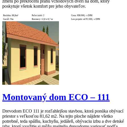
zmení po prekročení prahu vchodových dverí na dom, ktorý
poskytuje všetok komfort pre jeho obyvateľov.
Rozloha:
88,8m²
Počet izieb:
2
Cena:
€88.900,- s DPH
Garáž:
Nie
Rozmery:
12,8 x 8,7 m
Len projekt:
od €3.500,- s DPH
Montovaný dom ECO – 111
Drevodom ECO 111 je rozľahlejšou stavbou, ktorá ponúka obývací
priestor s veľkosťou 81,62 m2. Na tejto ploche nájdete všetko
potrebné, teda spálňu, kuchyňu, jedáleň, obývaciu izbu a dve detské
izby, ktorý využitie si môžu majitelia drevodomu variovať podľa