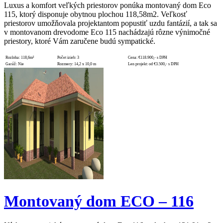
Luxus a komfort veľkých priestorov ponúka montovaný dom Eco
115, ktorý disponuje obytnou plochou 118,58m2. Veľkosť
priestorov umožňovala projektantom popustiť uzdu fantázií, a tak sa
v montovanom drevodome Eco 115 nachádzajú rôzne výnimočné
priestory, ktoré Vám zaručene budú sympatické.
Rozloha:
118,6m²
Počet izieb:
3
Cena:
€118.900,- s DPH
Garáž:
Nie
Rozmery:
14,2 x 10,0 m
Len projekt:
od €3.500,- s DPH
Montovaný dom ECO – 116