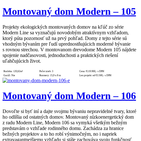
Montovaný dom Modern – 105
Projekty ekologických montovaných domov na kľúč zo série
Modern Line sa vyznačujú novodobým atraktívnym vzhľadom,
ktorý púta pozornosť už na prvý pohľad. Domy z tejto série sú
vhodným bývaním pre ľudí uprednostňujúcich moderné bývanie
s rovnou strechou. V montovanom drevodome Modern 105 nájdete
spojenie nadčasovosti, jednoduchosti a praktických riešení
uľahčujúcich život.
Rozloha:
120,62m²
Počet izieb:
3
Cena:
€119.900,- s DPH
Garáž:
Nie
Rozmery:
15,9 x 8 m
Len projekt:
od €3.500,- s DPH
Montovaný dom Modern – 106
Dovoľte si byť iní a dajte svojmu bývaniu nepravidelné tvary, ktoré
ho odlíšia od ostatných domov. Montovaný nízkoenergetický dom
z radu Modern Line, Modern 106 sa vymyká všetkým bežným
predstavám o vzhľade rodinného domu. Zachádza za hranice
bežných projektov a to ho robí výnimočným, no i napriek
extravagantnejšiemu vzhľadu si stále zachováva svoju funkčnosť