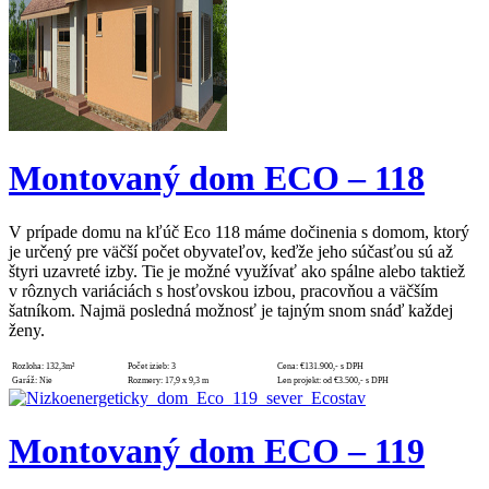
Montovaný dom ECO – 118
V prípade domu na kľúč Eco 118 máme dočinenia s domom, ktorý
je určený pre väčší počet obyvateľov, keďže jeho súčasťou sú až
štyri uzavreté izby. Tie je možné využívať ako spálne alebo taktiež
v rôznych variáciách s hosťovskou izbou, pracovňou a väčším
šatníkom. Najmä posledná možnosť je tajným snom snáď každej
ženy.
Rozloha:
132,3m²
Počet izieb:
3
Cena:
€131.900,- s DPH
Garáž:
Nie
Rozmery:
17,9 x 9,3 m
Len projekt:
od €3.500,- s DPH
Montovaný dom ECO – 119