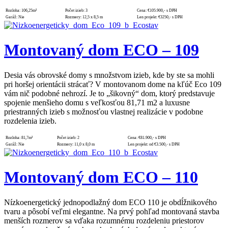
Rozloha:
106,25m²
Počet izieb:
3
Cena:
€105.900,- s DPH
Garáž:
Nie
Rozmery:
12,5 x 8,5 m
Len projekt:
€3250,- s DPH
Montovaný dom ECO – 109
Desia vás obrovské domy s množstvom izieb, kde by ste sa mohli
pri horšej orientácii strácať? V montovanom dome na kľúč Eco 109
vám nič podobné nehrozí. Je to „šikovný“ dom, ktorý predstavuje
spojenie menšieho domu s veľkosťou 81,71 m2 a luxusne
priestranných izieb s možnosťou vlastnej realizácie v podobne
rozdelenia izieb.
Rozloha:
81,7m²
Počet izieb:
2
Cena:
€81.900,- s DPH
Garáž:
Nie
Rozmery:
11,0 x 8,0 m
Len projekt:
od €3.500,- s DPH
Montovaný dom ECO – 110
Nízkoenergetický jednopodlažný dom ECO 110 je obdĺžnikového
tvaru a pôsobí veľmi elegantne. Na prvý pohľad montovaná stavba
menších rozmerov sa vďaka rozumnému rozdeleniu priestorov