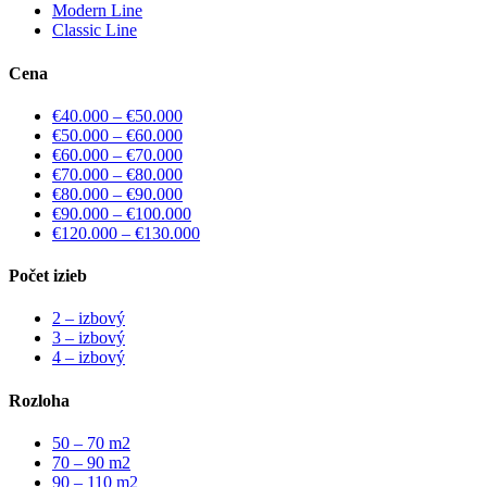
Modern Line
Classic Line
Cena
€40.000 – €50.000
€50.000 – €60.000
€60.000 – €70.000
€70.000 – €80.000
€80.000 – €90.000
€90.000 – €100.000
€120.000 – €130.000
Počet izieb
2 – izbový
3 – izbový
4 – izbový
Rozloha
50 – 70 m2
70 – 90 m2
90 – 110 m2