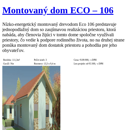
Montovaný dom ECO – 106
Nízko-energetický montovaný drevodom Eco 106 predstavuje
jednopodlažný dom so zaujímavou realizáciou priestoru, ktorá
nabáda, aby členovia žijúci v tomto dome spoločne využívali
priestory, čo vedie k podpore rodinného života, no na druhej strane
ponúka montovaný dom dostatok priestoru a pohodlia pre jeho
obyvateľov.
Rozloha:
111,3m²
Počet izieb:
3
Cena:
€109.900,- s DPH
Garáž:
Nie
Rozmery:
13,5 x 9,4 m
Len projekt:
od €3.500,- s DPH