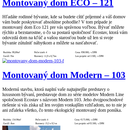
Montovaný dom ECO – 121
Hľadáte rodinné bývanie, kde sa budete cítiť príjemné a váš domov
vám bude poskytovať absolútne pohodlie? V tom prípade je
montovaný dom Eco 121 pre vás správnou voľbou. Bývať môžete
rýchlo a bezstarostne, o čo sa postará spoločnosť Ecostav, ktorá vám
odovzdá dom na kľúč a vašou starosťou bude už len si svoje
bývanie zútulniť nábytkom a môžete sa nasťahovať.
Rozloha:
99,69m²
Počet izieb:
4
Cena:
€98.900,- s DPH
Garáž:
Nie
Rozmery:
11,9 x 8,75m
Len projekt:
od 3.500,- s DPH
Montovaný dom Modern – 103
Modernú stavbu, ktorá naplní vaše najtajnejšie predstavy o
luxusnom bývaní, predstavuje dom zo série modelov Modern Line
spoločnosti Ecostav s názvom Modern 103. Jeho dvojposchodové
riešenie si vás získa už len svojim vonkajším vzhľadom, no to nie je
ani zďaleka všetko, čo tento ekologický montovaný dom ponúka.
Rozloha:
154.96m²
Počet izieb:
4
Cena:
€175.900,- s DPH
Garáž:
Áno
Rozmery:
15,5 x 9,5 m
Len projekt:
od €3.500,- s DPH