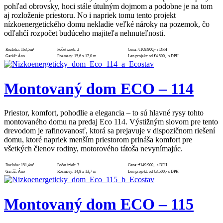
pohľad obrovsky, hoci stále útulným dojmom a podobne je na tom
aj rozloženie priestoru. No i napriek tomu tento projekt
nízkoenergetického domu nekladie veľké nároky na pozemok, čo
odľahčí rozpočet budúceho majiteľa nehnuteľnosti.
Rozloha:
163,5m²
Počet izieb:
2
Cena:
€169.900,- s DPH
Garáž:
Áno
Rozmery:
15,6 x 17,0 m
Len projekt:
od €4.500,- s DPH
Montovaný dom ECO – 114
Priestor, komfort, pohodlie a elegancia – to sú hlavné rysy tohto
montovaného domu na predaj Eco 114. Výstižným slovom pre tento
drevodom je rafinovanosť, ktorá sa prejavuje v dispozičnom riešení
domu, ktoré napriek menším priestorom prináša komfort pre
všetkých členov rodiny, motorového tátoša nevynímajúc.
Rozloha:
151,4m²
Počet izieb:
3
Cena:
€149.900,- s DPH
Garáž:
Áno
Rozmery:
14,8 x 13,7 m
Len projekt:
od €3.500,- s DPH
Montovaný dom ECO – 115