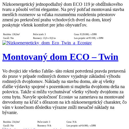
Nízkoenergetický jednopodlažný dom ECO 119 je obdĺžnikového
tvaru a pôsobí veľmi elegantne. Na prvý pohľad montovaná stavba
menších rozmerov sa vďaka rozumnému rozdeleniu priestorov
zmení po prekročení prahu vchodových dverí na dom, ktorý
poskytuje všetok komfort pre jeho obyvateľov.
Rozloha:
130,0m²
Počet izieb:
3
Cena:
€129.000,- s DPH
Garáž:
Nie
Rozmery:
13,0 x 10,0 m
Len projekt:
od €3.500,- s DPH
Montovaný dom ECO – Twin
Vo dvojici ide všetko ľahšie- táto rokmi potvrdená pravda pretavená
do praxe v prípade rodinných domov vyjadruje základnú výhodu
rodinných dvojdomov. Náklady na stavbu domu, ale aj všetky
ďalšie výdavky spojené s pozemkom si majitelia dvojdomu delia na
polovicu. Takže si môžu vychutnávať všetky výhody dvojdomu za
cenu bytu. Navyše spoločnosť Ecostav sa zameriava na montované
drevodomy na kľúč s dôrazom na ich nízkoenergetický charakter, čo
vám v konečnom dôsledku výrazne zníži mesačné náklady na
bývanie.
Rozloha:
234,0m²
Počet izieb:
3
Cena:
N/A
Garáž:
Nie
Rozmery:
N/A
Len projekt:
od €4.900,- s DPH