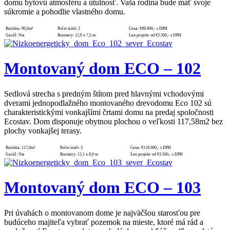
domu bytovú atmosféru a útulnosť. Vaša rodina bude mať svoje
súkromie a pohodlie vlastného domu.
Rozloha:
90,0m²
Počet izieb:
2
Cena:
€89.900,- s DPH
Garáž:
Nie
Rozmery:
12,0 x 7,5 m
Len projekt:
od €3.500,- s DPH
Montovaný dom ECO – 102
Sedlová strecha s predným štítom pred hlavnými vchodovými
dverami jednopodlažného montovaného drevodomu Eco 102 sú
charakteristickými vonkajšími črtami domu na predaj spoločnosti
Ecostav. Dom disponuje obytnou plochou o veľkosti 117,58m2 bez
plochy vonkajšej terasy.
Rozloha:
117,0m²
Počet izieb:
3
Cena:
€116.900,- s DPH
Garáž:
Nie
Rozmery:
13,1 x 8,9 m
Len projekt:
od €3.500,- s DPH
Montovaný dom ECO – 103
Pri úvahách o montovanom dome je najväčšou starosťou pre
budúceho majiteľa vybrať pozemok na mieste, ktoré má rád a