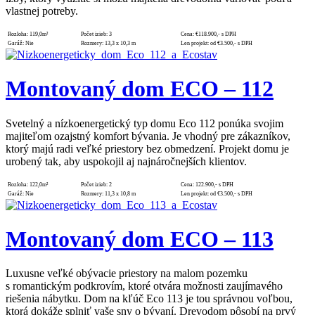
vlastnej potreby.
Rozloha:
119,0m²
Počet izieb:
3
Cena:
€118.900,- s DPH
Garáž:
Nie
Rozmery:
13,3 x 10,3 m
Len projekt:
od €3.500,- s DPH
Montovaný dom ECO – 112
Svetelný a nízkoenergetický typ domu Eco 112 ponúka svojim
majiteľom ozajstný komfort bývania. Je vhodný pre zákazníkov,
ktorý majú radi veľké priestory bez obmedzení. Projekt domu je
urobený tak, aby uspokojil aj najnáročnejších klientov.
Rozloha:
122,0m²
Počet izieb:
2
Cena:
122.900,- s DPH
Garáž:
Nie
Rozmery:
11,3 x 10,8 m
Len projekt:
od €3.500,- s DPH
Montovaný dom ECO – 113
Luxusne veľké obývacie priestory na malom pozemku
s romantickým podkrovím, ktoré otvára možnosti zaujímavého
riešenia nábytku. Dom na kľúč Eco 113 je tou správnou voľbou,
ktorá dokáže splniť vaše sny o bývaní. Drevodom pôsobí na prvý