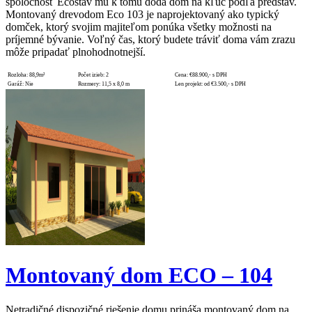
spoločnosť Ecostav mu k tomu dodá dom na kľúč podľa predstáv.
Montovaný drevodom Eco 103 je naprojektovaný ako typický
domček, ktorý svojim majiteľom ponúka všetky možnosti na
príjemné bývanie. Voľný čas, ktorý budete tráviť doma vám zrazu
môže pripadať plnohodnotnejší.
Rozloha:
88,9m²
Počet izieb:
2
Cena:
€88.900,- s DPH
Garáž:
Nie
Rozmery:
11,5 x 8,0 m
Len projekt:
od €3.500,- s DPH
Montovaný dom ECO – 104
Netradičné dispozičné riešenie domu prináša montovaný dom na