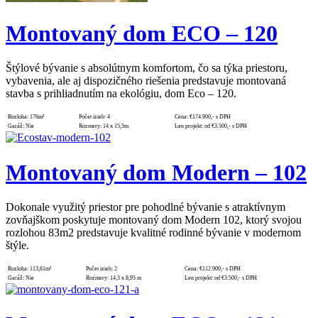
Montovaný dom ECO – 120
Štýlové bývanie s absolútnym komfortom, čo sa týka priestoru,
vybavenia, ale aj dispozičného riešenia predstavuje montovaná
stavba s prihliadnutím na ekológiu, dom Eco – 120.
Rozloha:
176m²
Počet izieb:
4
Cena:
€174.900,- s DPH
Garáž:
Nie
Rozmery:
14 x 15,5m
Len projekt:
od €3.500,- s DPH
Montovaný dom Modern – 102
Dokonale využitý priestor pre pohodlné bývanie s atraktívnym
zovňajškom poskytuje montovaný dom Modern 102, ktorý svojou
rozlohou 83m2 predstavuje kvalitné rodinné bývanie v modernom
štýle.
Rozloha:
113,61m²
Počet izieb:
2
Cena:
€112.900,- s DPH
Garáž:
Nie
Rozmery:
14,3 x 8,95 m
Len projekt:
od €3.500,- s DPH