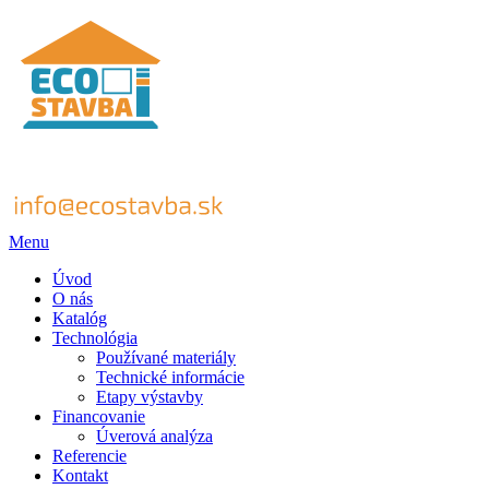
Menu
Úvod
O nás
Katalóg
Technológia
Používané materiály
Technické informácie
Etapy výstavby
Financovanie
Úverová analýza
Referencie
Kontakt