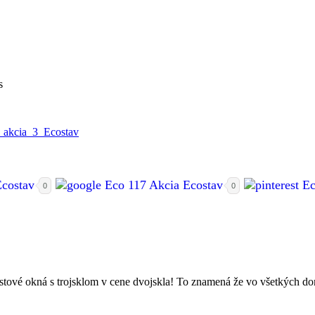
s
_akcia_3_Ecostav
0
0
stové okná s trojsklom v cene dvojskla! To znamená že vo všetkých dom