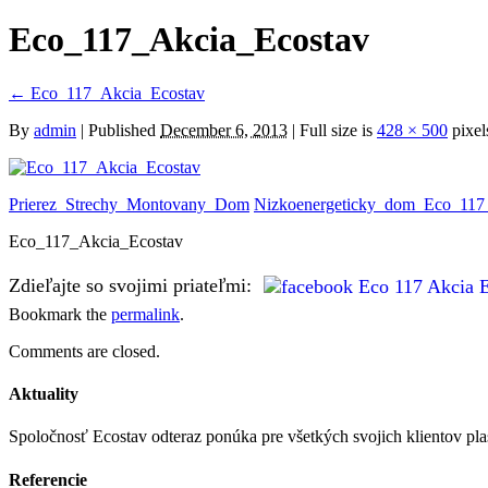
Eco_117_Akcia_Ecostav
←
Eco_117_Akcia_Ecostav
By
admin
|
Published
December 6, 2013
| Full size is
428 × 500
pixel
Prierez_Strechy_Montovany_Dom
Nizkoenergeticky_dom_Eco_117
Eco_117_Akcia_Ecostav
Zdieľajte so svojimi priateľmi:
Bookmark the
permalink
.
Comments are closed.
Aktuality
Spoločnosť Ecostav odteraz ponúka pre všetkých svojich klientov pla
Referencie