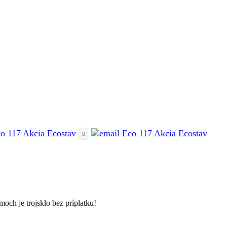
0
och je trojsklo bez príplatku!