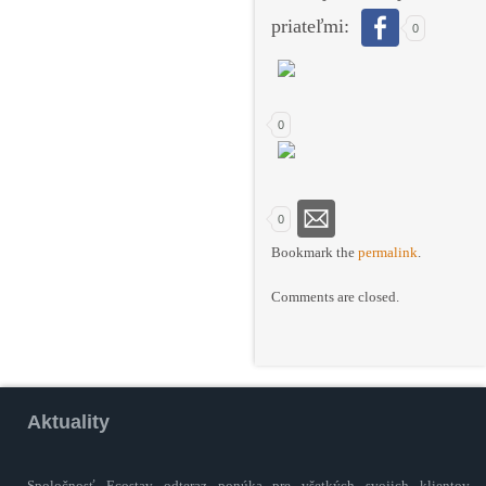
priateľmi:
0
0
0
Bookmark the
permalink
.
Comments are closed.
Aktuality
Spoločnosť Ecostav odteraz ponúka pre všetkých svojich klientov