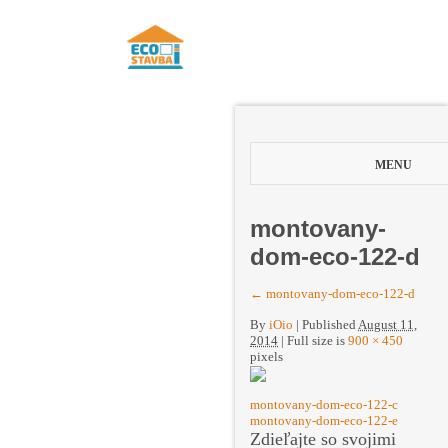
MENU
montovany-
dom-eco-122-d
←
montovany-dom-eco-122-d
By
iOio
|
Published
August 11,
2014
| Full size is
900 × 450
pixels
montovany-dom-eco-122-c
montovany-dom-eco-122-e
Zdieľajte so svojimi