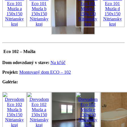
Eco 102 – Mužla
Dom odovzdaný v stave:
Na kľúč
Projekt:
Montovaný dom ECO – 102
Galéria: