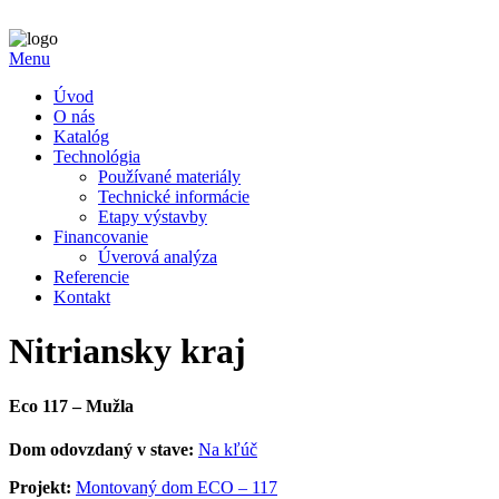
Menu
Úvod
O nás
Katalóg
Technológia
Používané materiály
Technické informácie
Etapy výstavby
Financovanie
Úverová analýza
Referencie
Kontakt
Nitriansky kraj
Eco 117 – Mužla
Dom odovzdaný v stave:
Na kľúč
Projekt:
Montovaný dom ECO – 117