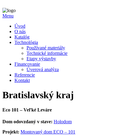
Menu
Úvod
O nás
Katalóg
Technológia
Používané materiály
Technické informácie
Etapy výstavby
Financovanie
Úverová analýza
Referencie
Kontakt
Bratislavský kraj
Eco 101 – Veľké Leváre
Dom odovzdaný v stave:
Holodom
Projekt:
Montovaný dom ECO – 101